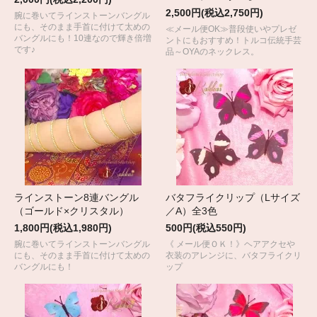
2,500円(税込2,750円)
腕に巻いてラインストーンバングル
にも、そのまま手首に付けて太めの
≪メール便OK≫普段使いやプレゼ
バングルにも！10連なので輝き倍増
ントにもおすすめ！トルコ伝統手芸
です♪
品～OYAのネックレス。
ラインストーン8連バングル
バタフライクリップ（Lサイズ
（ゴールド×クリスタル）
／A）全3色
1,800円(税込1,980円)
500円(税込550円)
腕に巻いてラインストーンバングル
《 メール便ＯＫ！》ヘアアクセや
にも、そのまま手首に付けて太めの
衣装のアレンジに、バタフライクリ
バングルにも！
ップ