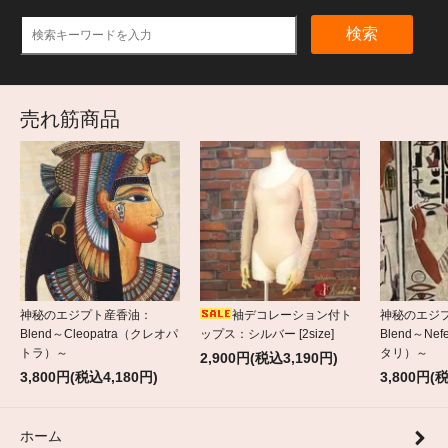
検索
売れ筋商品
神秘のエジプト産香油：
袖デコレーション付ト
神秘のエジ
Blend～Cleopatra（クレオパ
ップス：シルバー [2size]
Blend～Nef
トラ）～
タリ）～
2,900円(税込3,190円)
3,800円(税込4,180円)
3,800円(
ホーム