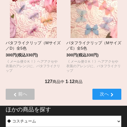
バタフライクリップ（Mサイズ
バタフライクリップ（Mサイズ
／D）全5色
／E）全5色
300円(税込330円)
300円(税込330円)
《 メール便ＯＫ！》ヘアアクセや
《 メール便ＯＫ！》ヘアアクセや
衣装のアレンジに、バタフライクリ
衣装のアレンジに、バタフライクリ
ップ
ップ
127
1
12
商品中
-
商品
前へ
次へ
ほかの商品を探す