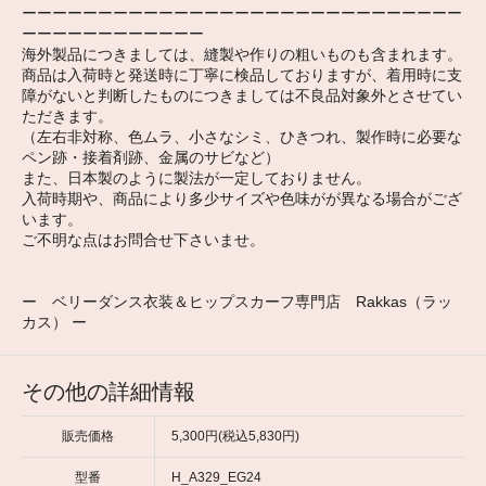
ーーーーーーーーーーーーーーーーーーーーーーーーーーーーー
ーーーーーーーーーーーー
海外製品につきましては、縫製や作りの粗いものも含まれます。
商品は入荷時と発送時に丁寧に検品しておりますが、着用時に支
障がないと判断したものにつきましては不良品対象外とさせてい
ただきます。
（左右非対称、色ムラ、小さなシミ、ひきつれ、製作時に必要な
ペン跡・接着剤跡、金属のサビなど）
また、日本製のように製法が一定しておりません。
入荷時期や、商品により多少サイズや色味がが異なる場合がござ
います。
ご不明な点はお問合せ下さいませ。
ー ベリーダンス衣装＆ヒップスカーフ専門店 Rakkas（ラッ
カス） ー
その他の詳細情報
販売価格
5,300円(税込5,830円)
型番
H_A329_EG24