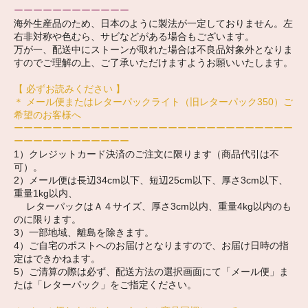
ーーーーーーーーーーーー
海外生産品のため、日本のように製法が一定しておりません。左
右非対称や色むら、サビなどがある場合もございます。
万が一、配送中にストーンが取れた場合は不良品対象外となりま
すのでご理解の上、ご了承いただけますようお願いいたします。
【 必ずお読みください 】
＊ メール便またはレターパックライト（旧レターパック350）ご
希望のお客様へ
ーーーーーーーーーーーーーーーーーーーーーーーーーーーーー
ーーーーーーーーーーーー
1）クレジットカード決済のご注文に限ります（商品代引は不
可）。
2）メール便は長辺34cm以下、短辺25cm以下、厚さ3cm以下、
重量1kg以内、
レターパックはＡ４サイズ、厚さ3cm以内、重量4kg以内のも
のに限ります。
3）一部地域、離島を除きます。
4）ご自宅のポストへのお届けとなりますので、お届け日時の指
定はできかねます。
5）ご清算の際は必ず、配送方法の選択画面にて「メール便」ま
たは「レターパック」をご指定ください。