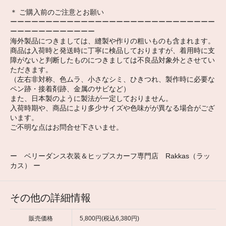
＊ ご購入前のご注意とお願い
ーーーーーーーーーーーーーーーーーーーーーーーーーーーーー
ーーーーーーーーーーーー
海外製品につきましては、縫製や作りの粗いものも含まれます。
商品は入荷時と発送時に丁寧に検品しておりますが、着用時に支
障がないと判断したものにつきましては不良品対象外とさせてい
ただきます。
（左右非対称、色ムラ、小さなシミ、ひきつれ、製作時に必要な
ペン跡・接着剤跡、金属のサビなど）
また、日本製のように製法が一定しておりません。
入荷時期や、商品により多少サイズや色味がが異なる場合がござ
います。
ご不明な点はお問合せ下さいませ。
ー ベリーダンス衣装＆ヒップスカーフ専門店 Rakkas（ラッ
カス） ー
その他の詳細情報
販売価格
5,800円(税込6,380円)