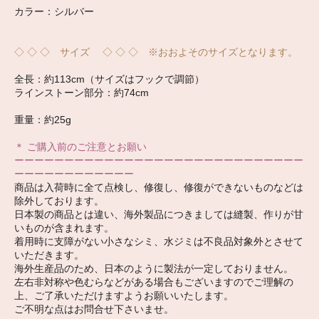
カラー：シルバー
◇ ◇ ◇ サイズ ◇ ◇ ◇ ※おおよそのサイズとなります。
全長：約113cm（サイズはフックで調節）
ラインストーン部分：約74cm
重量：約25g
＊ ご購入前のご注意とお願い
ーーーーーーーーーーーーーーーーーーーーーーーーーーーーー
ーーーーーーーーーーーー
商品は入荷時に全て点検し、修復し、修復ができないものなどは
除外しております。
日本製の商品とは違い、海外製品につきましては縫製、作りが甘
いものが含まれます。
着用時に支障がない小さなシミ、水ジミは不良品対象外とさせて
いただきます。
海外生産品のため、日本のように製法が一定しておりません。
左右非対称や色むらなどがある場合もございますのでご理解の
上、ご了承いただけますようお願いいたします。
ご不明な点はお問合せ下さいませ。