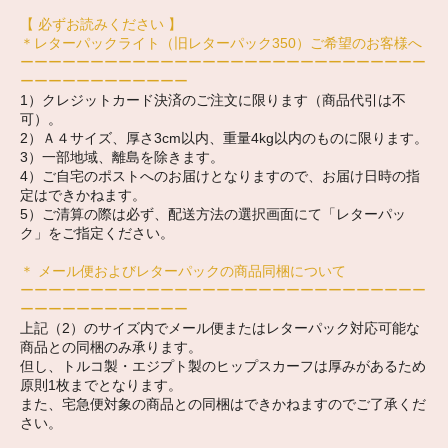
【 必ずお読みください 】
＊レターパックライト（旧レターパック350）ご希望のお客様へ
ーーーーーーーーーーーーーーーーーーーーーーーーーーーーー
ーーーーーーーーーーーー
1）クレジットカード決済のご注文に限ります（商品代引は不
可）。
2）Ａ４サイズ、厚さ3cm以内、重量4kg以内のものに限ります。
3）一部地域、離島を除きます。
4）ご自宅のポストへのお届けとなりますので、お届け日時の指
定はできかねます。
5）ご清算の際は必ず、配送方法の選択画面にて「レターパッ
ク」をご指定ください。
＊ メール便およびレターパックの商品同梱について
ーーーーーーーーーーーーーーーーーーーーーーーーーーーーー
ーーーーーーーーーーーー
上記（2）のサイズ内でメール便またはレターパック対応可能な
商品との同梱のみ承ります。
但し、トルコ製・エジプト製のヒップスカーフは厚みがあるため
原則1枚までとなります。
また、宅急便対象の商品との同梱はできかねますのでご了承くだ
さい。