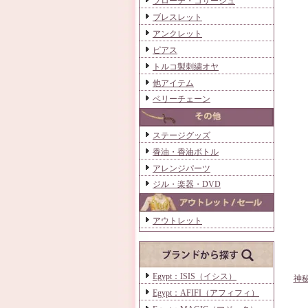
ブローチ・コサージュ
ブレスレット
アンクレット
ピアス
トルコ製刺繍オヤ
他アイテム
ベリーチェーン
ステージグッズ
香油・香油ボトル
アレンジパーツ
ジル・楽器・DVD
アウトレット
Egypt：ISIS（イシス）
神秘
Egypt：AFIFI（アフィフィ）