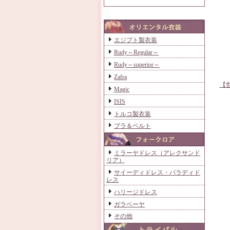
エジプト製衣装
Rudy～Regular～
Rudy～superior～
Zafra
【世
Magic
ISIS
トルコ製衣装
ブラ＆ベルト
ミラーヤドレス（アレクサンド
リア）
サイーディドレス・バラディド
レス
ハリージドレス
ガラベーヤ
その他