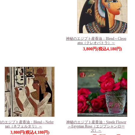
神秘のエジプト産香油：Blend～Cleop
atra（クレオパトラ）～
3,800円(税込4,180円)
のエジプト産香油：Blend～Nefer
神秘のエジプト産香油：Single Flower
tari（ネフェルタリ）～
～Egyptian Rose（エジプシャンロー
ズ）～
3,800円(税込4,180円)