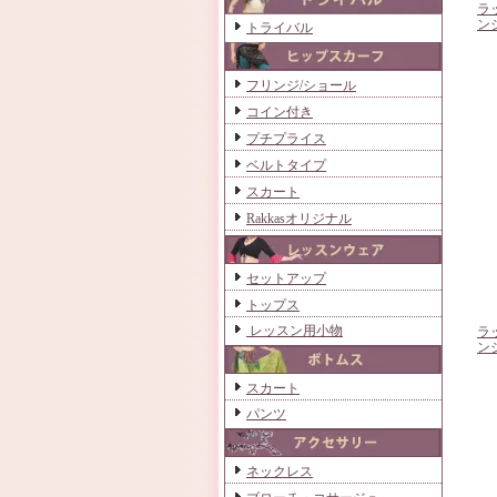
ラ
ン
トライバル
フリンジ/ショール
コイン付き
プチプライス
ベルトタイプ
スカート
Rakkasオリジナル
セットアップ
トップス
レッスン用小物
ラ
ン
スカート
パンツ
ネックレス