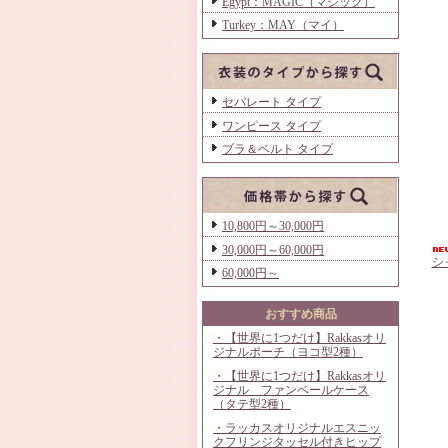
Egypt：MAGIC（マジック）
Turkey：MAY（マイ）
セパレート タイプ
ワンピース タイプ
ブラ＆ベルト タイプ
10,800円～30,000円
30,000円～60,000円
シ
60,000円～
おすすめ商品
・【世界に1つだけ】Rakkasオリ
ジナルポーチ（ヨコ型2種）
・【世界に1つだけ】Rakkasオリ
ジナル ファンベールケース
（タテ型2種）
・ラッカスオリジナルエスニッ
クフリンジタッセル付きヒップ