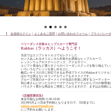
【
会員様ログイン
｜
よくあるご質問
｜
お問い合わせフォーム
｜
プライバシー
ベリーダンス衣装＆ヒップスカーフ専門店
Rakkas（ラッカス）へようこそ！
当店ではエジプト＆トルコでセレクトした
センスあふれるオリエンタル衣装やお洒落なヒップスカーフ、
レッスンウェアやステージグッズ、アクセサリー、
エジプト香油など選りすぐりのベリーダンスグッズを取り揃えてい
いろいろなアレンジを楽しめる上に、
幅広いサイズの方に対応できるお手頃プライスのRakkasオリジナ
ほかでは買えないオリジナルウェアもオススメです。
グループ衣装のオーダーメイドや当店の衣装に関するコーディネー
初心者さんにぴったりのリーズナブルなアイテムからプロの御用達
バラエティ豊かな商品をご用意しておりますので、まずはお気軽に
《店舗営業状況》
来店可能なお時間 11:00-18:00
2023年6月より完全予約制となりますので、3日前までに
rakkas.japan@gmail.com
にご予約をお願いします。