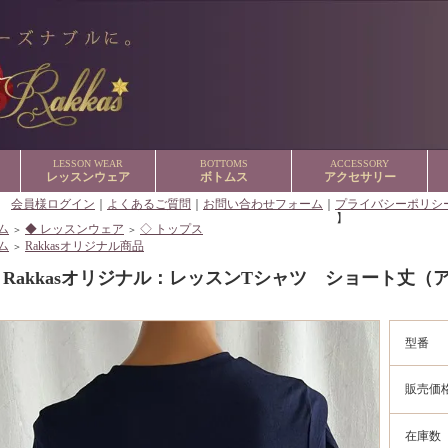
LESSON WEAR
BOTTOMS
ACCESSORY
レッスンウェア
ボトムス
アクセサリー
【
会員様ログイン
｜
よくあるご質問
｜
お問い合わせフォーム
｜
プライバシーポリシ
】
ム
◆ レッスンウェア
◇ トップス
＞
＞
ム
Rakkasオリジナル商品
＞
Rakkasオリジナル：レッスンTシャツ ショート丈
型番
販売価
在庫数