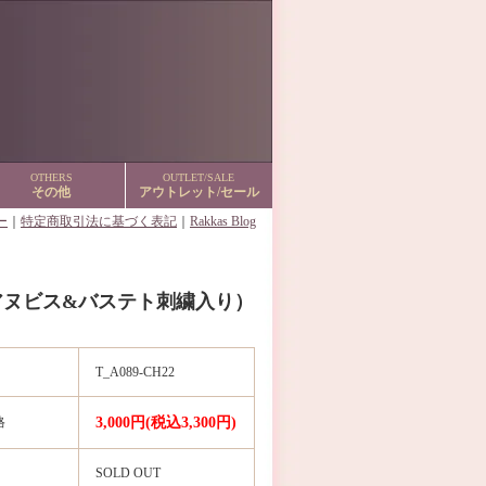
OTHERS
OUTLET/SALE
その他
アウトレット/セール
ー
｜
特定商取引法に基づく表記
｜
Rakkas Blog
（アヌビス&バステト刺繍入り）
T_A089-CH22
格
3,000円(税込3,300円)
SOLD OUT