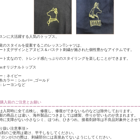
スンに大活躍する人気のトップス。
覚のスタイルを提案するこのレッスンTシャツは、
ート丈デザインとアヌビス＆バステト刺繍が施された個性豊かなアイテムです。
ート丈なので、トレンド感たっぷりのスタイリングを楽しむことができます。
kkasオリジナルトップス
ー：ネイビー
糸カラー：シルバー ,ゴールド
：レーヨンなど
ご購入前のご注意とお願い
ーーーーーーーーーーーーーーーーーーーーーーーーーーーーーーーーーーーーー
は入荷時に全て点検し、修復し、修復ができないものなどは除外しております。
製の商品とは違い、海外製品につきましては縫製、作りが甘いものが含まれます。
時に支障がない小さなシミ、ほつれ、ひきつれ、接着剤跡等は不良品対象外とさせ
り扱い注意事項＞
漂白剤のご使用は避け、平干しをしてください。
アイロンがけの際は、刺繍部分には直接あてないようにしてください。