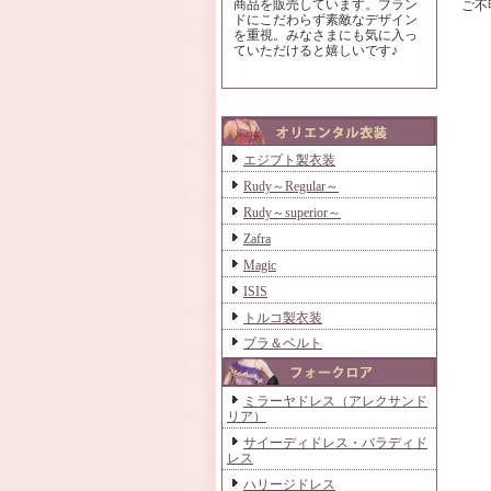
商品を販売しています。ブラン
ご不
ドにこだわらず素敵なデザイン
を重視。みなさまにも気に入っ
ていただけると嬉しいです♪
エジプト製衣装
Rudy～Regular～
Rudy～superior～
Zafra
Magic
ISIS
トルコ製衣装
ブラ＆ベルト
ミラーヤドレス（アレクサンド
リア）
サイーディドレス・バラディド
レス
ハリージドレス