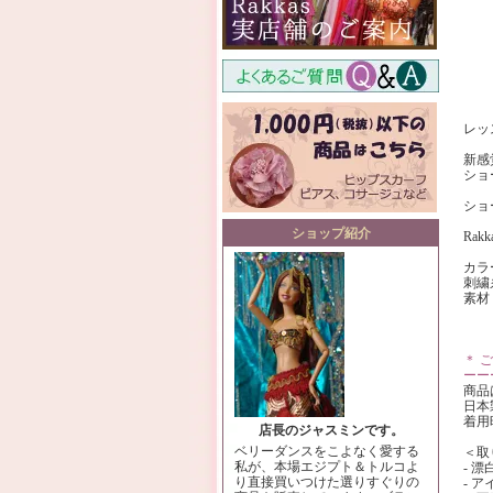
レッ
新感
ショ
ショ
ショップ紹介
Ra
カラ
刺繍
素材
＊ 
ーー
商品
日本
着用
店長のジャスミンです。
ベリーダンスをこよなく愛する
＜取
私が、本場エジプト＆トルコよ
- 
り直接買いつけた選りすぐりの
- 