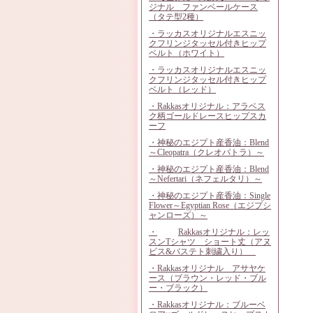
ジナル ファンベールケース
（タテ型2種）
・ラッカスオリジナルエスニッ
クフリンジタッセル付きヒップ
ベルト（ホワイト）
・ラッカスオリジナルエスニッ
クフリンジタッセル付きヒップ
ベルト（レッド）
・Rakkasオリジナル：アラベス
ク柄ゴールドレースヒップスカ
ーフ
・神秘のエジプト産香油：Blend
～Cleopatra（クレオパトラ）～
・神秘のエジプト産香油：Blend
～Nefertari（ネフェルタリ）～
・神秘のエジプト産香油：Single
Flower～Egyptian Rose（エジプシ
ャンローズ）～
・
Rakkasオリジナル：レッ
スンTシャツ ショート丈（アヌ
ビス&バステト刺繍入り）
・Rakkasオリジナル アサヤケ
ース（ブラウン・レッド・ブル
ー・ブラック）
・Rakkasオリジナル：ブルーベ