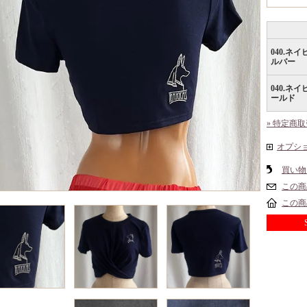
040.ネイ
ルバー
040.ネイ
ールド
» 特定商
オプシ
買い物
この商
この商