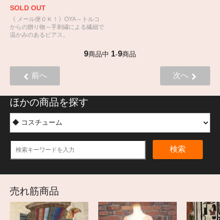
SOLD OUT
《 メール便ＯＫ！》OYA～トルコ
からの贈り物～手刺繍による繊細で
温かみのあるピアス。
9
1
9
商品中
-
商品
前へ
次へ
ほかの商品を探す
検索
売れ筋商品