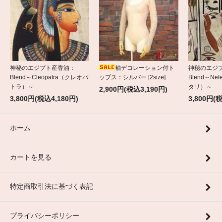
神秘のエジプト産香油：
袖デコレーション付ト
神秘のエジ
Blend～Cleopatra（クレオパ
ップス：シルバー [2size]
Blend～Nef
トラ）～
タリ）～
2,900円(税込3,190円)
3,800円(税込4,180円)
3,800円(
ホーム
カートを見る
特定商取引法に基づく表記
プライバシーポリシー