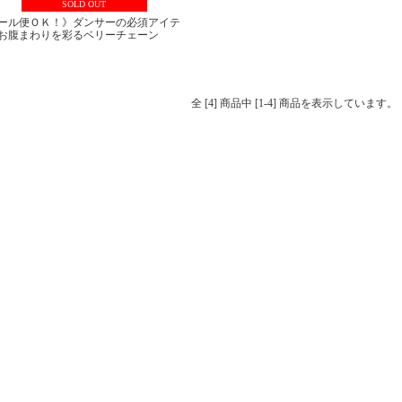
SOLD OUT
ール便ＯＫ！》ダンサーの必須アイテ
お腹まわりを彩るベリーチェーン
全 [4] 商品中 [1-4] 商品を表示しています。