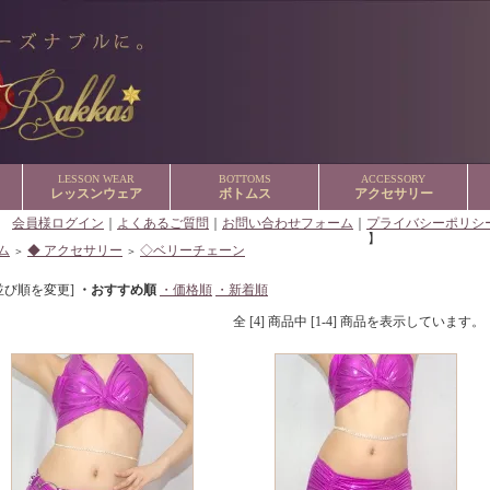
LESSON WEAR
BOTTOMS
ACCESSORY
レッスンウェア
ボトムス
アクセサリー
【
会員様ログイン
｜
よくあるご質問
｜
お問い合わせフォーム
｜
プライバシーポリシ
】
ム
◆ アクセサリー
◇ベリーチェーン
＞
＞
並び順を変更]
・おすすめ順
・価格順
・新着順
全 [4] 商品中 [1-4] 商品を表示しています。