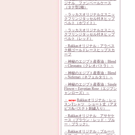
ジナル ファンベールケース
（タテ型2種）
・ラッカスオリジナルエスニッ
クフリンジタッセル付きヒップ
ベルト（ホワイト）
・ラッカスオリジナルエスニッ
クフリンジタッセル付きヒップ
ベルト（レッド）
・Rakkasオリジナル：アラベス
ク柄ゴールドレースヒップスカ
ーフ
・神秘のエジプト産香油：Blend
～Cleopatra（クレオパトラ）～
・神秘のエジプト産香油：Blend
～Nefertari（ネフェルタリ）～
・神秘のエジプト産香油：Single
Flower～Egyptian Rose（エジプシ
ャンローズ）～
・
Rakkasオリジナル：レッ
スンTシャツ ショート丈（アヌ
ビス&バステト刺繍入り）
・Rakkasオリジナル アサヤケ
ース（ブラウン・レッド・ブル
ー・ブラック）
・Rakkasオリジナル：ブルーベ