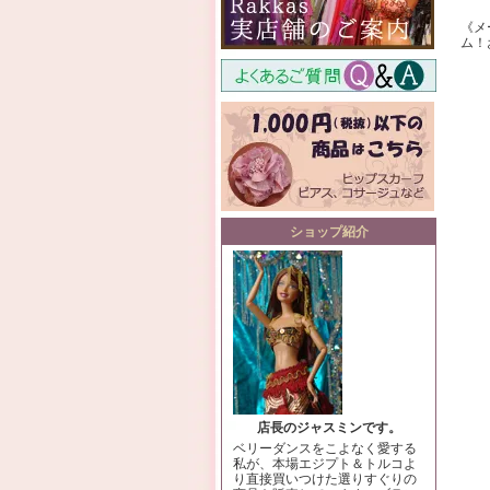
《メ
ム！
ショップ紹介
店長のジャスミンです。
ベリーダンスをこよなく愛する
私が、本場エジプト＆トルコよ
り直接買いつけた選りすぐりの