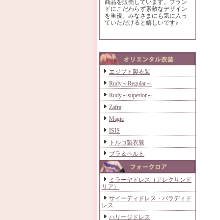
商品を販売しています。ブラン
ドにこだわらず素敵なデザイン
を重視。みなさまにも気に入っ
ていただけると嬉しいです♪
エジプト製衣装
Rudy～Regular～
Rudy～superior～
Zafra
Magic
ISIS
トルコ製衣装
ブラ＆ベルト
ミラーヤドレス（アレクサンド
リア）
サイーディドレス・バラディド
レス
ハリージドレス