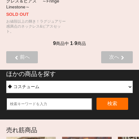
クレス＆ピアス ～Fringe
Linestone～
SOLD OUT
お値段以上の輝き！ラグジュアリー
感満点のネックレス&ピアスセッ
ト。
9
1
9
商品中
-
商品
前へ
次へ
ほかの商品を探す
検索
売れ筋商品