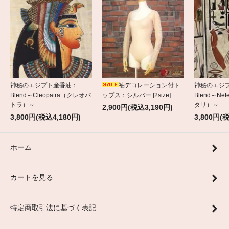
神秘のエジプト産香油：
袖デコレーション付ト
神秘のエジ
Blend～Cleopatra（クレオパ
ップス：シルバー [2size]
Blend～Nef
トラ）～
タリ）～
2,900円(税込3,190円)
3,800円(税込4,180円)
3,800円(
ホーム
カートを見る
特定商取引法に基づく表記