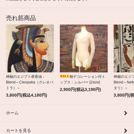
売れ筋商品
神秘のエジプト産香油：
袖デコレーション付ト
神秘のエジ
Blend～Cleopatra（クレオパ
ップス：シルバー [2size]
Blend～Nef
トラ）～
タリ）～
2,900円(税込3,190円)
3,800円(税込4,180円)
3,800円(
ホーム
カートを見る