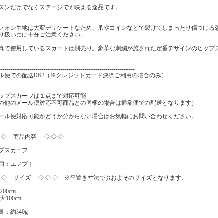
スンだけでなくステージでも映える逸品です。
フォン生地は大変デリケートなため、爪やコインなどで裂けてしまったり傷つける
り扱いには十分ご注意ください。
真で使用しているスカートは別売り。豪華な刺繍が施された定番デザインのヒップ
----------------------------------------------------------------------
ル便での配送OK!（※クレジットカード決済ご利用の場合のみ）
----------------------------------------------------------------------
ップスカーフは１点まで対応可能
の他のメール便対応不可商品との同梱の場合は通常便での配送となります）
ール便対応可能かどうか分からない場合はお気軽にお問い合わせください。
◇ ◇ 商品内容 ◇ ◇ ◇
プスカーフ
国：エジプト
◇ ◇ サイズ ◇ ◇ ◇ ※平置き寸法でおおよそのサイズとなります。
200cm
大100cm
量：約340g