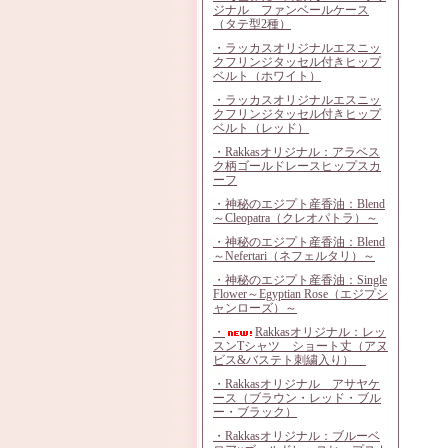
ジナル ファンベールケース
（タテ型2種）
・ラッカスオリジナルエスニッ
クフリンジタッセル付きヒップ
ベルト（ホワイト）
・ラッカスオリジナルエスニッ
クフリンジタッセル付きヒップ
ベルト（レッド）
・Rakkasオリジナル：アラベス
ク柄ゴールドレースヒップスカ
ーフ
・神秘のエジプト産香油：Blend
～Cleopatra（クレオパトラ）～
・神秘のエジプト産香油：Blend
～Nefertari（ネフェルタリ）～
・神秘のエジプト産香油：Single
Flower～Egyptian Rose（エジプシ
ャンローズ）～
・
Rakkasオリジナル：レッ
スンTシャツ ショート丈（アヌ
ビス&バステト刺繍入り）
・Rakkasオリジナル アサヤケ
ース（ブラウン・レッド・ブル
ー・ブラック）
・Rakkasオリジナル：ブルーベ