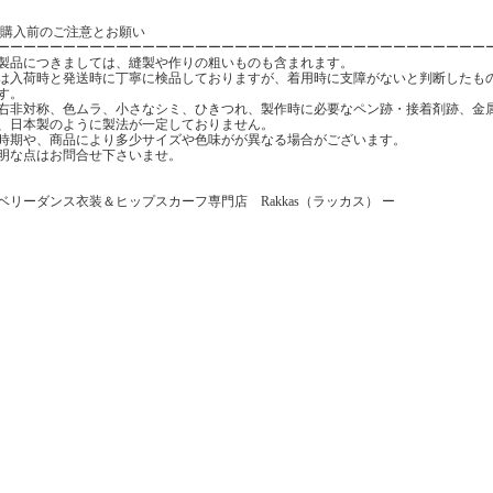
ご購入前のご注意とお願い
ーーーーーーーーーーーーーーーーーーーーーーーーーーーーーーーーーーーーー
製品につきましては、縫製や作りの粗いものも含まれます。
は入荷時と発送時に丁寧に検品しておりますが、着用時に支障がないと判断したも
す。
右非対称、色ムラ、小さなシミ、ひきつれ、製作時に必要なペン跡・接着剤跡、金
、日本製のように製法が一定しておりません。
時期や、商品により多少サイズや色味がが異なる場合がございます。
明な点はお問合せ下さいませ。
ベリーダンス衣装＆ヒップスカーフ専門店 Rakkas（ラッカス） ー