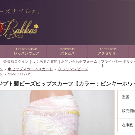
LESSON WEAR
BOTTOMS
ACCESSORY
レッスンウェア
ボトムス
アクセサリー
【
会員様ログイン
｜
よくあるご質問
｜
お問い合わせフォーム
｜
プライバシーポリシ
】
ム
◆ ヒップスカーフ/スカート
◇ フリンジ/ビーズ
＞
＞
ム
Made in EGYPT
＞
ジプト製ビーズヒップスカーフ【カラー：ピンキーホワ
型番
販売価
在庫数