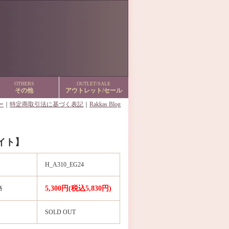
OTHERS
OUTLET/SALE
その他
アウトレット/セール
ー
｜
特定商取引法に基づく表記
｜
Rakkas Blog
イト】
H_A310_EG24
格
5,300円(税込5,830円)
SOLD OUT