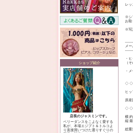
レッ
※シ
お取
※写
------
メー
------
・ヒ
（そ
ショップ紹介
・メ
◇ 
ヒッ
原産
◇ 
店長のジャスミンです。
横:約
縦:最
ベリーダンスをこよなく愛する
私が、本場エジプト＆トルコよ
総重
り直接買いつけた選りすぐりの