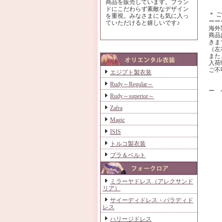
商品を販売しています。ブラン
ドにこだわらず素敵なデザイン
＊ 
を重視。みなさまにも気に入っ
ーー
ていただけると嬉しいです♪
海外
商品
きま
（左
また
入荷
ご不
エジプト製衣装
Rudy～Regular～
ー 
Rudy～superior～
Zafra
Magic
ISIS
トルコ製衣装
ブラ＆ベルト
ミラーヤドレス（アレクサンド
リア）
サイーディドレス・バラディド
レス
ハリージドレス