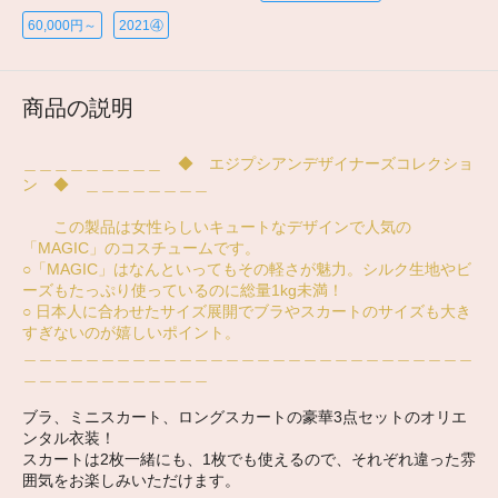
60,000円～
2021④
商品の説明
＿＿＿＿＿＿＿＿＿ ◆ エジプシアンデザイナーズコレクショ
ン ◆ ＿＿＿＿＿＿＿＿
この製品は女性らしいキュートなデザインで人気の
「MAGIC」のコスチュームです。
○「MAGIC」はなんといってもその軽さが魅力。シルク生地やビ
ーズもたっぷり使っているのに総量1kg未満！
○ 日本人に合わせたサイズ展開でブラやスカートのサイズも大き
すぎないのが嬉しいポイント。
＿＿＿＿＿＿＿＿＿＿＿＿＿＿＿＿＿＿＿＿＿＿＿＿＿＿＿＿＿
＿＿＿＿＿＿＿＿＿＿＿＿
ブラ、ミニスカート、ロングスカートの豪華3点セットのオリエ
ンタル衣装！
スカートは2枚一緒にも、1枚でも使えるので、それぞれ違った雰
囲気をお楽しみいただけます。