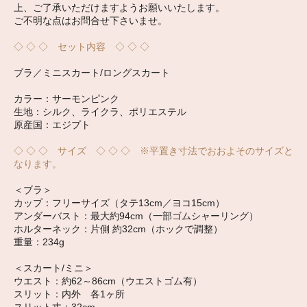
上、ご了承いただけますようお願いいたします。
ご不明な点はお問合せ下さいませ。
◇ ◇ ◇ セット内容 ◇ ◇ ◇
ブラ／ミニスカート/ロングスカート
カラー：サーモンピンク
生地：シルク、ライクラ、ポリエステル
原産国：エジプト
◇ ◇ ◇ サイズ ◇ ◇ ◇ ※平置き寸法でおおよそのサイズと
なります。
＜ブラ＞
カップ：フリーサイズ（タテ13cm／ヨコ15cm）
アンダーバスト：最大約94cm（一部ゴムシャーリング）
ホルターネック：片側 約32cm（ホックで調整）
重量：234g
＜スカート/ミニ＞
ウエスト：約62～86cm（ウエストゴム有）
スリット：内外 各1ヶ所
スリット丈：32cm