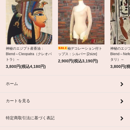
神秘のエジプト産香油：
袖デコレーション付ト
神秘のエジ
Blend～Cleopatra（クレオパ
ップス：シルバー [2size]
Blend～Nef
トラ）～
タリ）～
2,900円(税込3,190円)
3,800円(税込4,180円)
3,800円(
ホーム
カートを見る
特定商取引法に基づく表記