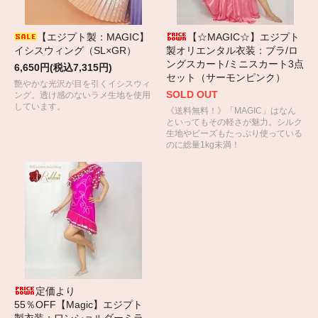
【エジプト製：MAGIC】
【☆MAGIC☆】エジプト
イシスウィング（SL×GR）
製オリエンタル衣装：ブラ/ロ
ングスカート/ミニスカート3点
6,650円(税込7,315円)
セット（サーモンピンク）
艶やかな光沢が目を引くイシスウィ
SOLD OUT
ング。透け感のないラメ生地を使用
しています。
《送料無料！》「MAGIC」はなん
といってもその軽さが魅力。シルク
生地やビーズもたっぷり使っている
のに総量1kg未満！
定価より
55％OFF【Magic】エジプト
製衣装：ワンショルダーミラ