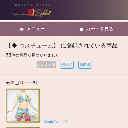
メニュー
カートを見る
【◆ コスチューム】 に登録されている商品
73
件の商品が見つかりました
おすすめ順
価格順
新着順
カテゴリー一覧
◇Magic/エジプト