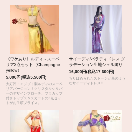
《ワケあり》ルディ～スーペ
サイーディ/バラディドレス グ
リア3点セット（Champagne
ラデーション生地シェル飾り
yellow）
16,000円(税込17,600円)
5,000円(税込5,500円)
ちりばめられたストーンが星のよう
なサイーディドレス!!
大好評・エジプト製ルディのスーペ
リアバージョン！クリスタルシルバ
ーのデザインブローチ、ブラカップ
付きトップス＆スカートの3点セッ
トがお手頃プライス。