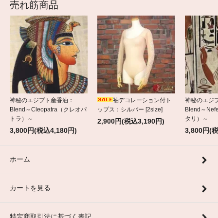
売れ筋商品
神秘のエジプト産香油：
袖デコレーション付ト
神秘のエジ
Blend～Cleopatra（クレオパ
ップス：シルバー [2size]
Blend～Nef
トラ）～
タリ）～
2,900円(税込3,190円)
3,800円(税込4,180円)
3,800円(
ホーム
カートを見る
特定商取引法に基づく表記