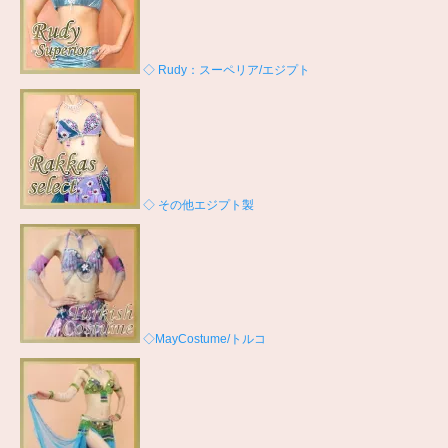
◇ Rudy：スーペリア/エジプト
◇ その他エジプト製
◇MayCostume/トルコ