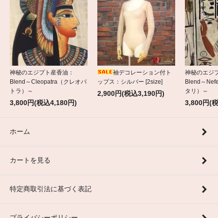
神秘のエジプト産香油：
袖デコレーション付ト
神秘のエジ
Blend～Cleopatra（クレオパ
ップス：シルバー [2size]
Blend～Nef
トラ）～
タリ）～
2,900円(税込3,190円)
3,800円(税込4,180円)
3,800円(
ホーム
カートを見る
特定商取引法に基づく表記
プライバシーポリシー