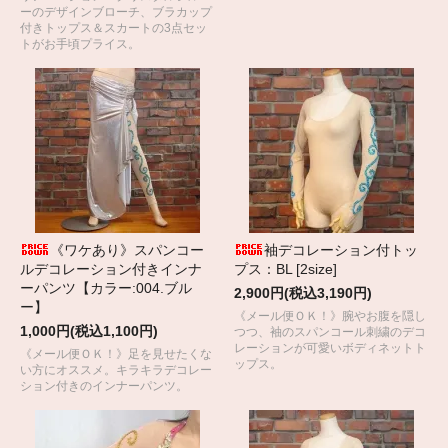
ーのデザインブローチ、ブラカップ
付きトップス＆スカートの3点セッ
トがお手頃プライス。
《ワケあり》スパンコー
袖デコレーション付トッ
ルデコレーション付きインナ
プス：BL [2size]
ーパンツ【カラー:004.ブル
2,900円(税込3,190円)
ー】
《メール便ＯＫ！》腕やお腹を隠し
1,000円(税込1,100円)
つつ、袖のスパンコール刺繍のデコ
レーションが可愛いボディネットト
《メール便ＯＫ！》足を見せたくな
ップス。
い方にオススメ。キラキラデコレー
ション付きのインナーパンツ。