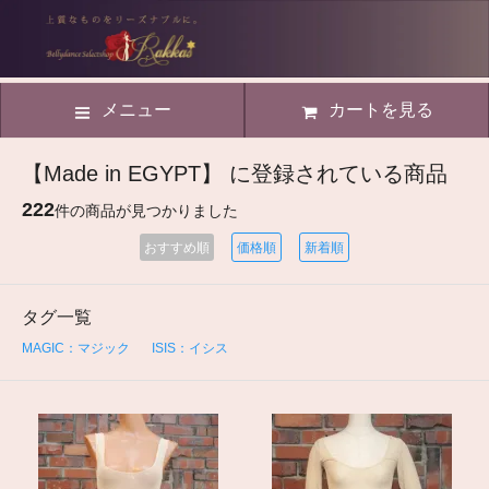
メニュー
カートを見る
【Made in EGYPT】 に登録されている商品
222
件の商品が見つかりました
おすすめ順
価格順
新着順
タグ一覧
MAGIC：マジック
ISIS：イシス