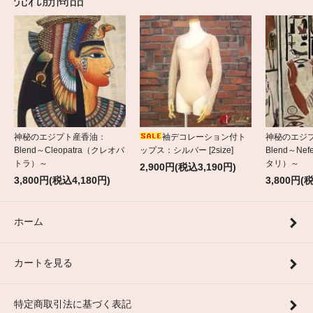
売れ筋商品
神秘のエジプト産香油：
袖デコレーション付ト
神秘のエジ
Blend～Cleopatra（クレオパ
ップス：シルバー [2size]
Blend～Nef
トラ）～
タリ）～
2,900円(税込3,190円)
3,800円(税込4,180円)
3,800円(
ホーム
カートを見る
特定商取引法に基づく表記