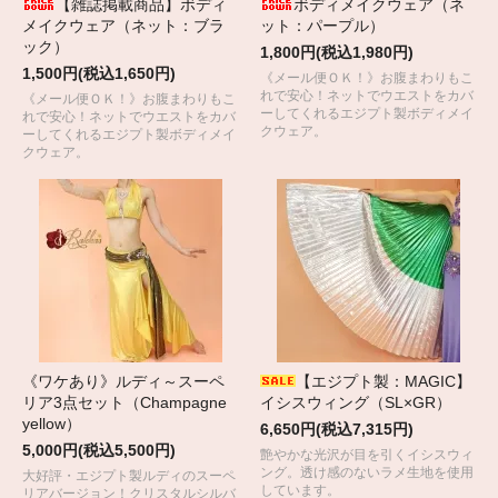
【雑誌掲載商品】ボディ
ボディメイクウェア（ネ
メイクウェア（ネット：ブラ
ット：パープル）
ック）
1,800円(税込1,980円)
1,500円(税込1,650円)
《メール便ＯＫ！》お腹まわりもこ
れで安心！ネットでウエストをカバ
《メール便ＯＫ！》お腹まわりもこ
ーしてくれるエジプト製ボディメイ
れで安心！ネットでウエストをカバ
クウェア。
ーしてくれるエジプト製ボディメイ
クウェア。
《ワケあり》ルディ～スーペ
【エジプト製：MAGIC】
リア3点セット（Champagne
イシスウィング（SL×GR）
yellow）
6,650円(税込7,315円)
5,000円(税込5,500円)
艶やかな光沢が目を引くイシスウィ
ング。透け感のないラメ生地を使用
大好評・エジプト製ルディのスーペ
しています。
リアバージョン！クリスタルシルバ