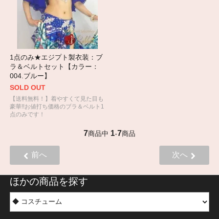
1点のみ★エジプト製衣装：ブ
ラ＆ベルトセット【カラー：
004.ブルー】
SOLD OUT
【送料無料！】着やすくて見た目も
豪華!!お値打ち価格のブラ＆ベルト1
点のみです！
7
1
7
商品中
-
商品
前へ
次へ
ほかの商品を探す