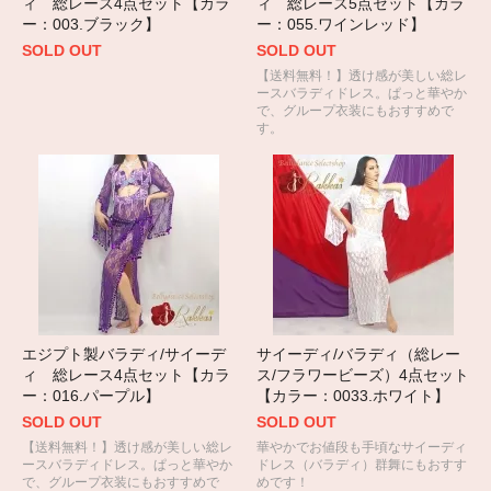
ィ 総レース4点セット【カラ
ィ 総レース5点セット【カラ
ー：003.ブラック】
ー：055.ワインレッド】
SOLD OUT
SOLD OUT
【送料無料！】透け感が美しい総レ
ースバラディドレス。ぱっと華やか
で、グループ衣装にもおすすめで
す。
エジプト製バラディ/サイーデ
サイーディ/バラディ（総レー
ィ 総レース4点セット【カラ
ス/フラワービーズ）4点セット
ー：016.パープル】
【カラー：0033.ホワイト】
SOLD OUT
SOLD OUT
【送料無料！】透け感が美しい総レ
華やかでお値段も手頃なサイーディ
ースバラディドレス。ぱっと華やか
ドレス（バラディ）群舞にもおすす
で、グループ衣装にもおすすめで
めです！