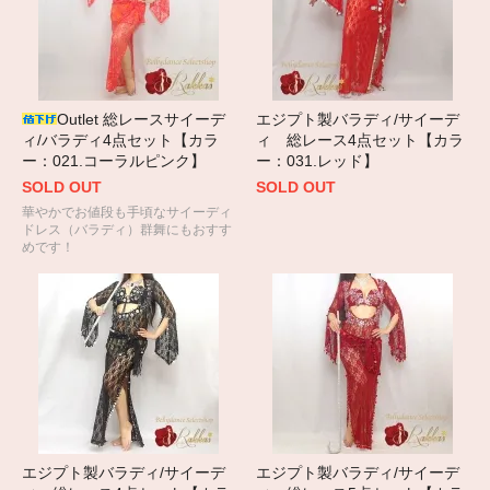
Outlet 総レースサイーデ
エジプト製バラディ/サイーデ
ィ/バラディ4点セット【カラ
ィ 総レース4点セット【カラ
ー：021.コーラルピンク】
ー：031.レッド】
SOLD OUT
SOLD OUT
華やかでお値段も手頃なサイーディ
ドレス（バラディ）群舞にもおすす
めです！
エジプト製バラディ/サイーデ
エジプト製バラディ/サイーデ