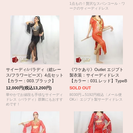
1点もの！贅沢なスパンコール・ワ
ークのサィーディドレス
サイーディ/バラディ（総レー
《ワケあり》Outlet エジプト
ス/フラワービーズ）4点セット
製衣装：サイーディドレス
【カラー：003.ブラック】
【カラー：031.レッド】TypeB
12,000円(税込13,200円)
SOLD OUT
華やかでお値段も手頃なサイーディ
8030円→5192円税込〈メール便
ドレス（バラディ）群舞にもおすす
OK♪〉エジプト製サーディドレス
めです！