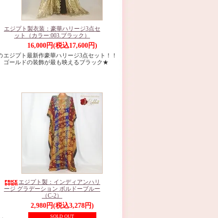
エジプト製衣装：豪華ハリージ3点セ
ット（カラー:003.ブラック）
16,000円(税込17,600円)
の
エジプト最新作豪華ハリージ3点セット！！
ゴールドの装飾が最も映えるブラック★
エジプト製：インディアンハリ
ージ グラデーション ボルドーブルー
（C-2）
2,980円(税込3,278円)
SOLD OUT