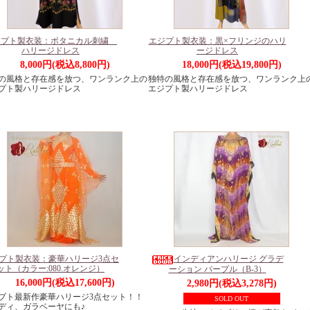
ジプト製衣装：ボタニカル刺繍
エジプト製衣装：黒×フリンジのハリ
ハリージドレス
ージドレス
8,000円(税込8,800円)
18,000円(税込19,800円)
の風格と存在感を放つ、ワンランク上の
独特の風格と存在感を放つ、ワンランク上
プト製ハリージドレス
エジプト製ハリージドレス
プト製衣装：豪華ハリージ3点セ
インディアンハリージ グラデ
ット（カラー:080.オレンジ）
ーション パープル（B-3）
16,000円(税込17,600円)
2,980円(税込3,278円)
プト最新作豪華ハリージ3点セット！！
SOLD OUT
ディ、ガラベーヤにも♪