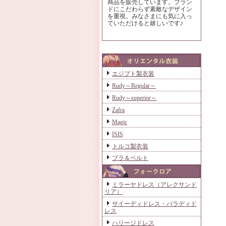
商品を販売しています。ブラン
ドにこだわらず素敵なデザイン
を重視。みなさまにも気に入っ
ていただけると嬉しいです♪
エジプト製衣装
Rudy～Regular～
Rudy～superior～
Zafra
Magic
ISIS
トルコ製衣装
ブラ＆ベルト
ミラーヤドレス（アレクサンド
リア）
サイーディドレス・バラディド
レス
ハリージドレス