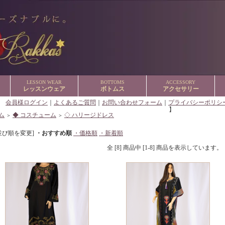
LESSON WEAR
BOTTOMS
ACCESSORY
レッスンウェア
ボトムス
アクセサリー
【
会員様ログイン
｜
よくあるご質問
｜
お問い合わせフォーム
｜
プライバシーポリシ
】
ム
◆ コスチューム
◇ ハリージドレス
＞
＞
並び順を変更]
・おすすめ順
・価格順
・新着順
全 [8] 商品中 [1-8] 商品を表示しています。