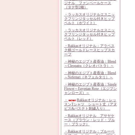
ジナル ファンベールケース
（タテ型2種）
・ラッカスオリジナルエスニッ
クフリンジタッセル付きヒップ
ベルト（ホワイト）
・ラッカスオリジナルエスニッ
クフリンジタッセル付きヒップ
ベルト（レッド）
・Rakkasオリジナル：アラベス
ク柄ゴールドレースヒップスカ
ーフ
・神秘のエジプト産香油：Blend
～Cleopatra（クレオパトラ）～
・神秘のエジプト産香油：Blend
～Nefertari（ネフェルタリ）～
・神秘のエジプト産香油：Single
Flower～Egyptian Rose（エジプシ
ャンローズ）～
・
Rakkasオリジナル：レッ
スンTシャツ ショート丈（アヌ
ビス&バステト刺繍入り）
・Rakkasオリジナル アサヤケ
ース（ブラウン・レッド・ブル
ー・ブラック）
・Rakkasオリジナル：ブルーベ