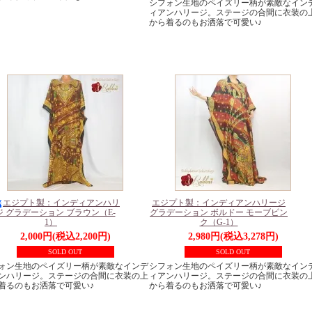
シフォン生地のペイズリー柄が素敵なイン
ィアンハリージ。ステージの合間に衣装の
から着るのもお洒落で可愛い♪
エジプト製：インディアンハリ
エジプト製：インディアンハリージ
ジ グラデーション ブラウン（E-
グラデーション ボルドー モーブピン
1）
ク（G-1）
2,000円(税込2,200円)
2,980円(税込3,278円)
SOLD OUT
SOLD OUT
ォン生地のペイズリー柄が素敵なインデ
シフォン生地のペイズリー柄が素敵なイン
ンハリージ。ステージの合間に衣装の上
ィアンハリージ。ステージの合間に衣装の
着るのもお洒落で可愛い♪
から着るのもお洒落で可愛い♪