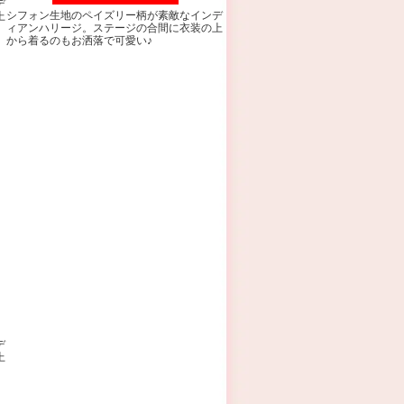
デ
シフォン生地のペイズリー柄が素敵なインデ
上
ィアンハリージ。ステージの合間に衣装の上
から着るのもお洒落で可愛い♪
デ
上