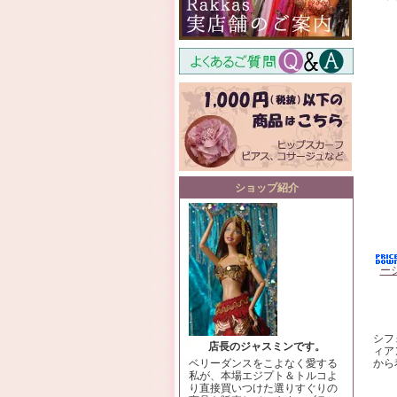
ショップ紹介
ー
シフ
店長のジャスミンです。
ィア
から
ベリーダンスをこよなく愛する
私が、本場エジプト＆トルコよ
り直接買いつけた選りすぐりの