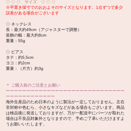
◇ ◇ ◇ サイズ ◇ ◇ ◇
※平置き採寸でのおおよそのサイズとなります。1点ずつで多少
誤差がある場合がございます
◇ ネックレス
長：最大約49cm（アジャスターで調整）
装飾の幅：最大約8cm
重量：55g
◇ ピアス
タテ：約5,5cm
ヨコ：約2cm
重量：（片方）約3g
＊ ご購入前のご注意とお願い
ーーーーーーーーーーーーーーーーーーーーーーーーーーーーー
ーーーーーーーーーーーー
海外生産品のため日本のように製法が一定しておりません。左右
非対称や色むら、小さなキズなどがある場合もございます。商品
は検品後に発送しておりますが、万が一配送中にパーツが取れた
場合は不良品対象外となりますので、予めご了承いただけますよ
うお願いいたします。