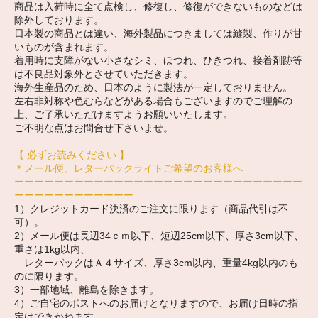
商品は入荷時に全て点検し、修復し、修復ができないものなどは
除外しております。
日本製の商品とは違い、海外製品につきましては縫製、作りが甘
いものが含まれます。
着用時に支障がない小さなシミ、ほつれ、ひきつれ、接着剤跡等
は不良品対象外とさせていただきます。
海外生産品のため、日本のように製法が一定しておりません。
左右非対称や色むらなどがある場合もございますのでご理解の
上、ご了承いただけますようお願いいたします。
ご不明な点はお問合せ下さいませ。
【 必ずお読みください 】
＊メール便、レターパックライトご希望のお客様へ
ーーーーーーーーーーーーーーーーーーーーーーーーーーーーー
ーーーーーーーーーーーー
1）クレジットカード決済のご注文に限ります（商品代引は不
可）。
2）メール便は長辺34ｃｍ以下、短辺25cm以下、厚さ3cm以下、
重さは1kg以内、
レターパックはＡ４サイズ、厚さ3cm以内、重量4kg以内のも
のに限ります。
3）一部地域、離島を除きます。
4）ご自宅のポストへのお届けとなりますので、お届け日時の指
定はできかねます。