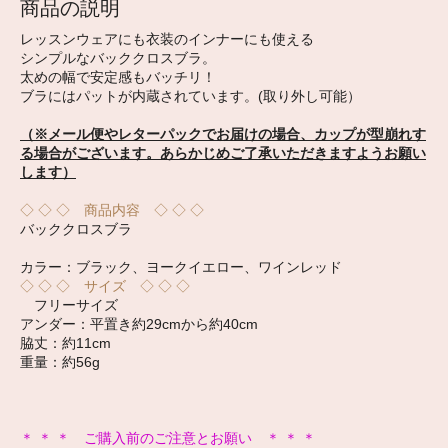
商品の説明
レッスンウェアにも衣装のインナーにも使える
シンプルなバッククロスブラ。
太めの幅で安定感もバッチリ！
ブラにはパットが内蔵されています。(取り外し可能）
（※メール便やレターパックでお届けの場合、カップが型崩れす
る場合がございます。あらかじめご了承いただきますようお願い
します）
◇ ◇ ◇ 商品内容 ◇ ◇ ◇
バッククロスブラ
カラー：ブラック、ヨークイエロー、ワインレッド
◇ ◇ ◇ サイズ ◇ ◇ ◇
フリーサイズ
アンダー：平置き約29cmから約40cm
脇丈：約11cm
重量：約56g
＊ ＊ ＊ ご購入前のご注意とお願い ＊ ＊ ＊