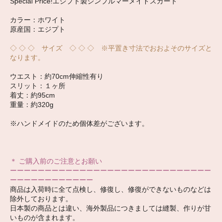
Special Price!エジプト製シンプルマーメイドスカート
カラー：ホワイト
原産国：エジプト
◇ ◇ ◇ サイズ ◇ ◇ ◇ ※平置き寸法でおおよそのサイズと
なります。
ウエスト：約70cm伸縮性有り
スリット：１ヶ所
着丈：約95cm
重量：約320g
※ハンドメイドのため個体差がございます。
＊ ご購入前のご注意とお願い
ーーーーーーーーーーーーーーーーーーーーーーーーーーーーー
ーーーーーーーーーーーー
商品は入荷時に全て点検し、修復し、修復ができないものなどは
除外しております。
日本製の商品とは違い、海外製品につきましては縫製、作りが甘
いものが含まれます。