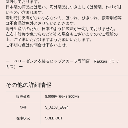
除外しております。
日本製の商品とは違い、海外製品につきましては縫製、作りが甘
いものが含まれます。
着用時に支障がない小さなシミ、ほつれ、ひきつれ、接着剤跡等
は不良品対象外とさせていただきます。
海外生産品のため、日本のように製法が一定しておりません。
左右非対称や色むらなどがある場合もございますのでご理解の
上、ご了承いただけますようお願いいたします。
ご不明な点はお問合せ下さいませ。
ー ベリーダンス衣装＆ヒップスカーフ専門店 Rakkas（ラッ
カス） ー
その他の詳細情報
販売価格
8,000円(税込8,800円)
型番
S_A163_EG24
在庫状況
SOLD OUT