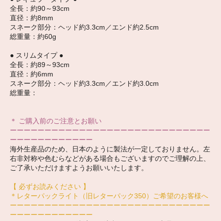
全長：約90～93cm
直径：約8mm
スネーク部分：ヘッド約3.3cm／エンド約2.5cm
総重量：約60g
● スリムタイプ ●
全長：約89～93cm
直径：約6mm
スネーク部分：ヘッド約3.3cm／エンド約3.0cm
総重量：
＊ ご購入前のご注意とお願い
ーーーーーーーーーーーーーーーーーーーーーーーーーーーーー
ーーーーーーーーーーーー
海外生産品のため、日本のように製法が一定しておりません。左
右非対称や色むらなどがある場合もございますのでご理解の上、
ご了承いただけますようお願いいたします。
【 必ずお読みください 】
＊レターパックライト（旧レターパック350）ご希望のお客様へ
ーーーーーーーーーーーーーーーーーーーーーーーーーーーーー
ーーーーーーーーーーーー