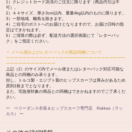
1）クレジットカード決済のご注文に限ります（商品代引は不
可）。
2）Ａ４サイズ、厚さ3cm以内、重量4kg以内のものに限ります。
3）一部地域、離島を除きます。
4）ご自宅のポストへのお届けとなりますので、お届け日時の指
定はできかねます。
5）ご清算の際は必ず、配送方法の選択画面にて「レターパッ
ク」をご指定ください。
＊ メール便およびレターパックの商品同梱について
ーーーーーーーーーーーーーーーーーーーーーーーーーーーーー
ーーーーーーーーーーーー
上記（2）のサイズ内でメール便またはレターパック対応可能な
商品との同梱のみ承ります。
但し、トルコ製・エジプト製のヒップスカーフは厚みがあるため
原則1枚までとなります。
また、宅急便対象の商品との同梱はできかねますのでご了承くだ
さい。
ー ベリーダンス衣装＆ヒップスカーフ専門店 Rakkas（ラッ
カス） ー