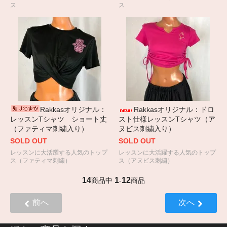
ス
ス
Rakkasオリジナル：
Rakkasオリジナル：ドロ
レッスンTシャツ ショート丈
スト仕様レッスンTシャツ（ア
（ファティマ刺繍入り）
ヌビス刺繍入り）
SOLD OUT
SOLD OUT
レッスンに大活躍する人気のトップ
レッスンに大活躍する人気のトップ
ス（ファティマ刺繍）
ス（アヌビス刺繍）
14
1
12
商品中
-
商品
前へ
次へ