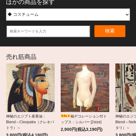
ほかの商品を探す
検索
売れ筋商品
神秘のエジプト産香油：
袖デコレーション付ト
神秘のエジ
Blend～Cleopatra（クレオパ
ップス：シルバー [2size]
Blend～Nef
トラ）～
タリ）～
2,900円(税込3,190円)
3,800円(税込4,180円)
3,800円(