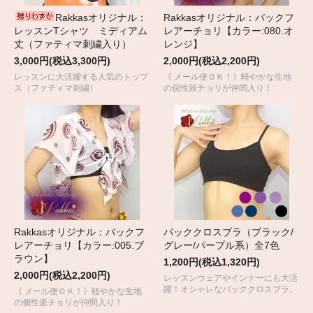
Rakkasオリジナル：
Rakkasオリジナル：バックフ
レッスンTシャツ ミディアム
レアーチョリ【カラー:080.オ
丈（ファティマ刺繍入り）
レンジ】
3,000円(税込3,300円)
2,000円(税込2,200円)
レッスンに大活躍する人気のトップ
《 メール便ＯＫ！》軽やかな生地
ス（ファティマ刺繍）
の個性派チョリが仲間入り！
Rakkasオリジナル：バックフ
バッククロスブラ（ブラック/
レアーチョリ【カラー:005.ブ
グレー/パープル系）全7色
ラウン】
1,200円(税込1,320円)
2,000円(税込2,200円)
レッスンウェアやインナーにも大活
躍！オシャレなバッククロスブラ。
《 メール便ＯＫ！》軽やかな生地
の個性派チョリが仲間入り！