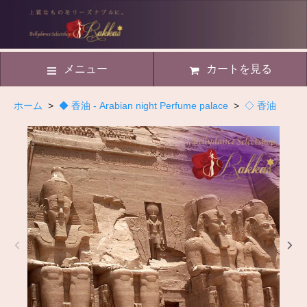
メニュー
カートを見る
ホーム
>
◆ 香油 - Arabian night Perfume palace
>
◇ 香油