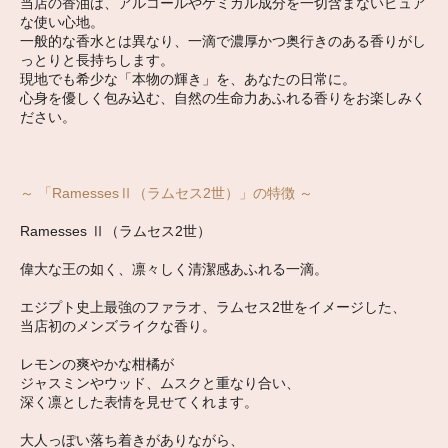
当店の香油は、アルコールやケミカル成分を一切含まないピュア
な使い心地。
一般的な香水とは異なり、一滴で濃厚かつ奥行きのある香りがし
っとりと長持ちします。
現地でも希少な「本物の輝き」を、あなたの日常に。
心身を優しく包み込む、自然の生命力あふれる香りをお楽しみく
ださい。
～ 「RamessesⅡ（ラムセス2世）」の特徴 ～
Ramesses Ⅱ（ラムセス2世）
偉大な王の如く、凛々しく清潔感あふれる一滴。
エジプト史上最強のファラオ、ラムセス2世をイメージした、
当店初のメンズライクな香り。
レモンの爽やかな柑橘が
ジャスミンやウッド、ムスクと重なり合い、
深く凛とした表情を見せてくれます。
大人っぽい落ち着きがありながら、