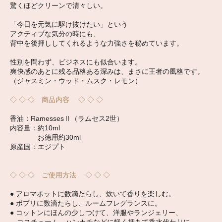
驚くほどクリーンで清々しい。
「今日を元気に駆け抜けたい」という
アクティブな気分の時にも、
背中を後押ししてくれるような力強さを秘めています。
性別を問わず、ビジネスにも似合います。
爽快感のあとに残る品格ある深みは、まさに王者の風格です。
（ジャスミン・ウッド・ムスク・レモン）
◇ ◇ ◇ 商品内容 ◇ ◇ ◇
香油：RamessesⅡ（ラムセス2世）
内容量：約10ml
お徳用約30ml
原産国：エジプト
◇ ◇ ◇ ご使用方法 ◇ ◇ ◇
● アロマポットに数滴たらし、炊いて香りを楽しむ。
● ポプリに数滴たらし、ルームフレグランスに。
● コットンにほんの少しつけて、洋服やランジェリー、
コスチューム、ハンカチなどに軽く押あて香水代わりに。