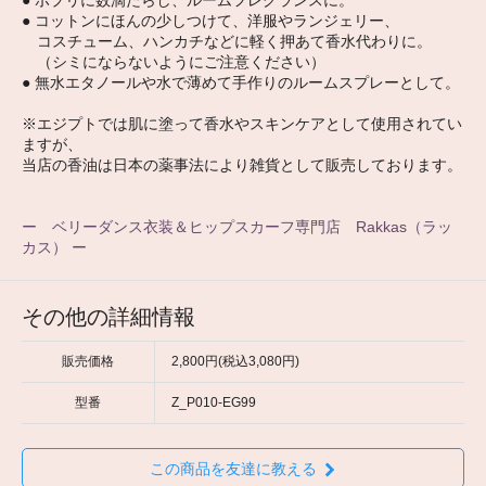
● コットンにほんの少しつけて、洋服やランジェリー、
コスチューム、ハンカチなどに軽く押あて香水代わりに。
（シミにならないようにご注意ください）
● 無水エタノールや水で薄めて手作りのルームスプレーとして。
※エジプトでは肌に塗って香水やスキンケアとして使用されてい
ますが、
当店の香油は日本の薬事法により雑貨として販売しております。
ー ベリーダンス衣装＆ヒップスカーフ専門店 Rakkas（ラッ
カス） ー
その他の詳細情報
販売価格
2,800円(税込3,080円)
型番
Z_P010-EG99
この商品を友達に教える