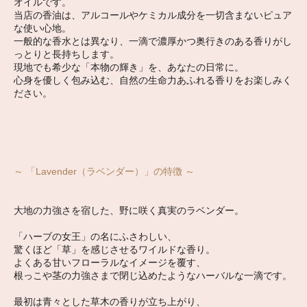
オイルです。
当店の香油は、アルコールやケミカル成分を一切含まないピュア
な使い心地。
一般的な香水とは異なり、一滴で濃厚かつ奥行きのある香りがし
っとりと長持ちします。
現地でも希少な「本物の輝き」を、あなたの日常に。
心身を優しく包み込む、自然の生命力あふれる香りをお楽しみく
ださい。
～ 「Lavender（ラベンダー）」の特徴 ～
大地の力強さを宿した、野に咲く真実のラベンダー。
「ハーブの女王」の名にふさわしい、
驚くほど「草」を感じさせるワイルドな香り。
よくある甘いフローラルなイメージを覆す、
根っこや茎の力強さまで閉じ込めたようなハーバルな一滴です。
最初は青々とした草木の香りが立ち上がり、