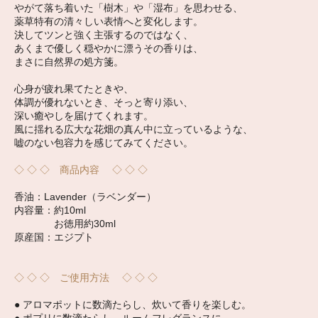
やがて落ち着いた「樹木」や「湿布」を思わせる、
薬草特有の清々しい表情へと変化します。
決してツンと強く主張するのではなく、
あくまで優しく穏やかに漂うその香りは、
まさに自然界の処方箋。
心身が疲れ果てたときや、
体調が優れないとき、そっと寄り添い、
深い癒やしを届けてくれます。
風に揺れる広大な花畑の真ん中に立っているような、
嘘のない包容力を感じてみてください。
◇ ◇ ◇ 商品内容 ◇ ◇ ◇
香油：Lavender（ラベンダー）
内容量：約10ml
お徳用約30ml
原産国：エジプト
◇ ◇ ◇ ご使用方法 ◇ ◇ ◇
● アロマポットに数滴たらし、炊いて香りを楽しむ。
● ポプリに数滴たらし、ルームフレグランスに。