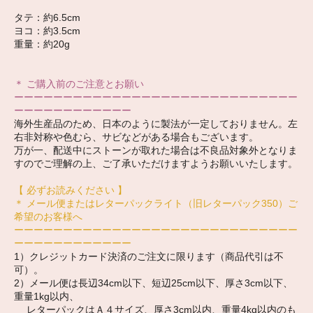
タテ：約6.5cm
ヨコ：約3.5cm
重量：約20g
＊ ご購入前のご注意とお願い
ーーーーーーーーーーーーーーーーーーーーーーーーーーーーー
ーーーーーーーーーーーー
海外生産品のため、日本のように製法が一定しておりません。左
右非対称や色むら、サビなどがある場合もございます。
万が一、配送中にストーンが取れた場合は不良品対象外となりま
すのでご理解の上、ご了承いただけますようお願いいたします。
【 必ずお読みください 】
＊ メール便またはレターパックライト（旧レターパック350）ご
希望のお客様へ
ーーーーーーーーーーーーーーーーーーーーーーーーーーーーー
ーーーーーーーーーーーー
1）クレジットカード決済のご注文に限ります（商品代引は不
可）。
2）メール便は長辺34cm以下、短辺25cm以下、厚さ3cm以下、
重量1kg以内、
レターパックはＡ４サイズ、厚さ3cm以内、重量4kg以内のも