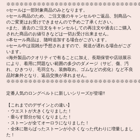
※※※※※※※※※※※※※※※※※※※※※※※※※※※※※※
○セールは一部対象商品のみとなります。
○セール商品のため、ご注文後のキャンセルやご返品、別商品へ
のご変更はお受けできませんので予めご了承ください。
○また、過去のご注文をキャンセルしての再注文や過去にご購入
された商品のお値引きなどは一切お受け出来ません。
○本セール商品は、随時追加する場合がございます。
○セール中は混雑が予想されますので、発送が遅れる場合がござ
います。
○海外製品のクオリティで有ることに加え、長期保管や店頭展示
により、着用に問題ない範囲の多少のダメージ（サビ、傷、汚
れ、ひきつり、毛羽立ち、装飾取れ、ゴムなどの劣化）など不良
品対象外となり、返品交換が承れません。
※※※※※※※※※※※※※※※※※※※※※※※※※※※※※※
定番人気のロングベルトに新しいシリーズが登場!!
【これまでのデザインとの違い】
・ウエストが大きくなりました！
・垂らす部分が短くなりました！
・ストーンが全てオーロラになりました！
・全体に散らばったストーンが小さくなった代わりに増量しまし
た！