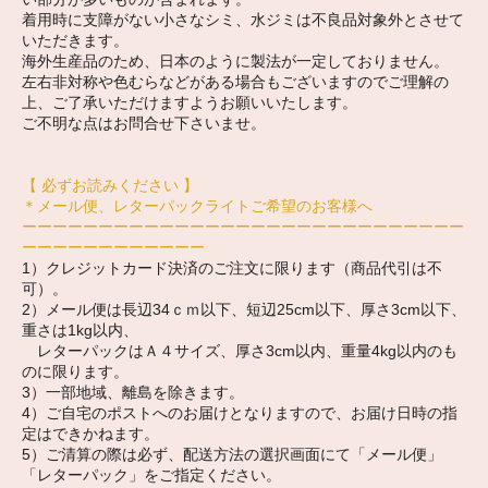
着用時に支障がない小さなシミ、水ジミは不良品対象外とさせて
いただきます。
海外生産品のため、日本のように製法が一定しておりません。
左右非対称や色むらなどがある場合もございますのでご理解の
上、ご了承いただけますようお願いいたします。
ご不明な点はお問合せ下さいませ。
【 必ずお読みください 】
＊メール便、レターパックライトご希望のお客様へ
ーーーーーーーーーーーーーーーーーーーーーーーーーーーーー
ーーーーーーーーーーーー
1）クレジットカード決済のご注文に限ります（商品代引は不
可）。
2）メール便は長辺34ｃｍ以下、短辺25cm以下、厚さ3cm以下、
重さは1kg以内、
レターパックはＡ４サイズ、厚さ3cm以内、重量4kg以内のも
のに限ります。
3）一部地域、離島を除きます。
4）ご自宅のポストへのお届けとなりますので、お届け日時の指
定はできかねます。
5）ご清算の際は必ず、配送方法の選択画面にて「メール便」
「レターパック」をご指定ください。