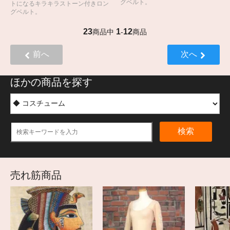
グベルト。
トになるキラキラストーン付きロン
グベルト。
23
1
12
商品中
-
商品
前へ
次へ
ほかの商品を探す
検索
売れ筋商品