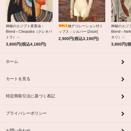
神秘のエジプト産香油：
袖デコレーション付ト
神秘のエジ
Blend～Cleopatra（クレオパ
ップス：シルバー [2size]
Blend～Nef
トラ）～
タリ）～
2,900円(税込3,190円)
3,800円(税込4,180円)
3,800円(
ホーム
カートを見る
特定商取引法に基づく表記
プライバシーポリシー
お問い合わせ