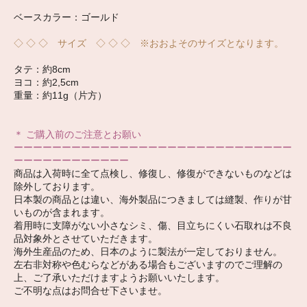
ベースカラー：ゴールド
◇ ◇ ◇ サイズ ◇ ◇ ◇ ※おおよそのサイズとなります。
タテ：約8cm
ヨコ：約2,5cm
重量：約11g（片方）
＊ ご購入前のご注意とお願い
ーーーーーーーーーーーーーーーーーーーーーーーーーーーーー
ーーーーーーーーーーーー
商品は入荷時に全て点検し、修復し、修復ができないものなどは
除外しております。
日本製の商品とは違い、海外製品につきましては縫製、作りが甘
いものが含まれます。
着用時に支障がない小さなシミ、傷、目立ちにくい石取れは不良
品対象外とさせていただきます。
海外生産品のため、日本のように製法が一定しておりません。
左右非対称や色むらなどがある場合もございますのでご理解の
上、ご了承いただけますようお願いいたします。
ご不明な点はお問合せ下さいませ。