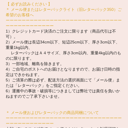
【 必ずお読みください 】
＊ メール便またはレターパックライト（旧レターパック350）ご
希望のお客様へ
ーーーーーーーーーーーーーーーーーーーーーーーーーーーーー
ーーーーーーーーーーーー
1）クレジットカード決済のご注文に限ります（商品代引は不
可）。
2）メール便は長辺34cm以下、短辺25cm以下、厚さ3cm以下、
重量1kg以内、
レターパックはＡ４サイズ、厚さ3cm以内、重量4kg以内のも
のに限ります。
3）一部地域、離島を除きます。
4）ご自宅のポストへのお届けとなりますので、お届け日時の指
定はできかねます。
5）ご清算の際は必ず、配送方法の選択画面にて「メール便」ま
たは「レターパック」をご指定ください。
6）運搬中の事故・破損等につきましては弊社では責任を負いか
ねますのでご了承下さいませ。
＊ メール便およびレターパックの商品同梱について
ーーーーーーーーーーーーーーーーーーーーーーーーーーーーー
ーーーーーーーーーーーー