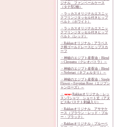
ジナル ファンベールケース
（タテ型2種）
・ラッカスオリジナルエスニッ
クフリンジタッセル付きヒップ
ベルト（ホワイト）
・ラッカスオリジナルエスニッ
クフリンジタッセル付きヒップ
ベルト（レッド）
・Rakkasオリジナル：アラベス
ク柄ゴールドレースヒップスカ
ーフ
・神秘のエジプト産香油：Blend
～Cleopatra（クレオパトラ）～
・神秘のエジプト産香油：Blend
～Nefertari（ネフェルタリ）～
・神秘のエジプト産香油：Single
Flower～Egyptian Rose（エジプシ
ャンローズ）～
・
Rakkasオリジナル：レッ
スンTシャツ ショート丈（アヌ
ビス&バステト刺繍入り）
・Rakkasオリジナル アサヤケ
ース（ブラウン・レッド・ブル
ー・ブラック）
・Rakkasオリジナル：ブルーベ