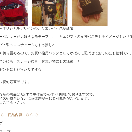
kkasオリジナルデザインの、可愛いバッグが登場！
ーダンサーが大好きなモチーフ「月」とエジプトの女神バステトをイメージした「
プト製のコスチュームもすっぽり♪
く折り畳めるので、お買い物用バッグとしてかばんに忍ばせておくのにも便利です
スンにも、ステージにも、お買い物にも大活躍！！
ゼントにもぴったりです☆
ル便対応商品です。
ちらの商品は1点ずつ手作業で制作・印刷しておりますので、
ズや風合いなどに個体差が生じる可能性がございます。
ご了承下さい。
◇ ◇ 商品内容 ◇ ◇ ◇
グ
国:日本