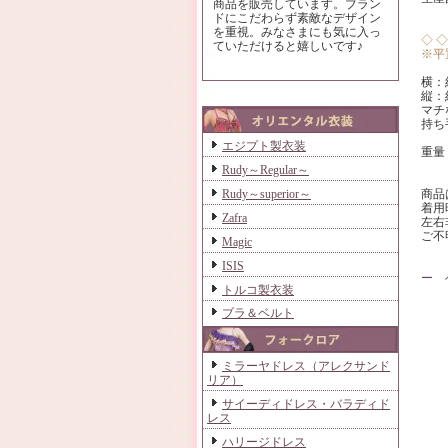
商品を販売しています。ブラン
ドにこだわらず素敵なデザイン
を重視。みなさまにも気に入っ
◇ 
ていただけると嬉しいです♪
※平
横：約
縦：約
マチ
持ち手
エジプト製衣装
重量
Rudy～Regular～
商品
Rudy～superior～
着用
Zafra
左右
ご不
Magic
ISIS
ー 
トルコ製衣装
ブラ＆ベルト
ミラーヤドレス（アレクサンド
リア）
サイーディドレス・バラディド
レス
ハリージドレス