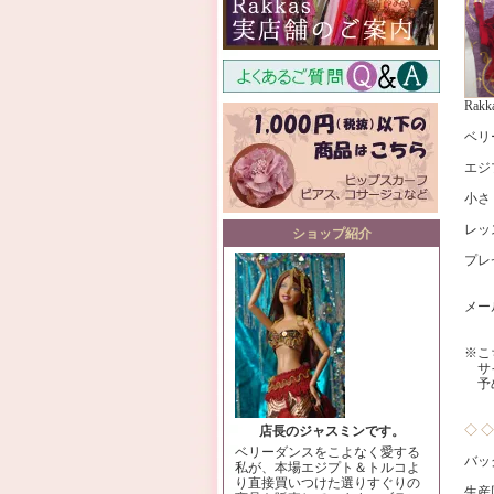
Ra
ベリ
エジ
小さ
レッ
ショップ紹介
プレ
メー
※こ
サイ
予め
◇ 
店長のジャスミンです。
ベリーダンスをこよなく愛する
バッ
私が、本場エジプト＆トルコよ
り直接買いつけた選りすぐりの
生産