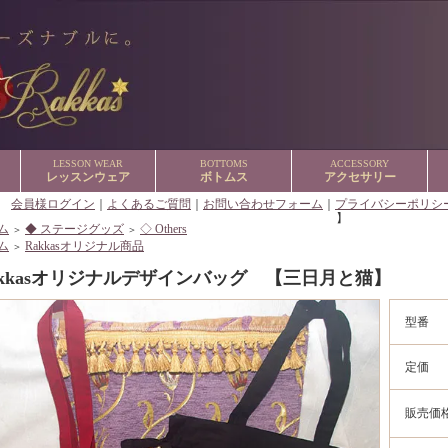
LESSON WEAR
BOTTOMS
ACCESSORY
レッスンウェア
ボトムス
アクセサリー
【
会員様ログイン
｜
よくあるご質問
｜
お問い合わせフォーム
｜
プライバシーポリシ
】
ム
◆ ステージグッズ
◇ Others
＞
＞
ム
Rakkasオリジナル商品
＞
akkasオリジナルデザインバッグ 【三日月と猫】
型番
定価
販売価