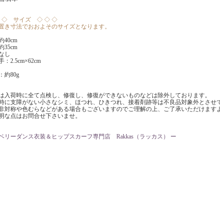
◇ ◇ サイズ ◇ ◇ ◇
置き寸法でおおよそのサイズとなります。
40cm
35cm
なし
：2.5cm×62cm
：約80g
は入荷時に全て点検し、修復し、修復ができないものなどは除外しております。
時に支障がない小さなシミ、ほつれ、ひきつれ、接着剤跡等は不良品対象外とさせ
非対称や色むらなどがある場合もございますのでご理解の上、ご了承いただけます
明な点はお問合せ下さいませ。
ベリーダンス衣装＆ヒップスカーフ専門店 Rakkas（ラッカス） ー