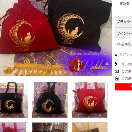
在庫数
ブラック
ワインレ
» 特定商
オプシ
買い物
この商
この商