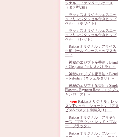
ジナル ファンベールケース
（タテ型2種）
・ラッカスオリジナルエスニッ
クフリンジタッセル付きヒップ
ベルト（ホワイト）
・ラッカスオリジナルエスニッ
クフリンジタッセル付きヒップ
ベルト（レッド）
・Rakkasオリジナル：アラベス
ク柄ゴールドレースヒップスカ
ーフ
・神秘のエジプト産香油：Blend
～Cleopatra（クレオパトラ）～
・神秘のエジプト産香油：Blend
～Nefertari（ネフェルタリ）～
・神秘のエジプト産香油：Single
Flower～Egyptian Rose（エジプシ
ャンローズ）～
・
Rakkasオリジナル：レッ
スンTシャツ ショート丈（アヌ
ビス&バステト刺繍入り）
・Rakkasオリジナル アサヤケ
ース（ブラウン・レッド・ブル
ー・ブラック）
・Rakkasオリジナル：ブルーベ