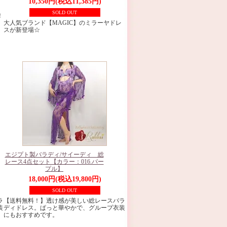
10,350円(税込11,385円)
SOLD OUT
！
大人気ブランド【MAGIC】のミラーヤドレ
スが新登場☆
エジプト製バラディ/サイーディ 総
レース4点セット【カラー：016.パー
プル】
18,000円(税込19,800円)
SOLD OUT
ラ
【送料無料！】透け感が美しい総レースバラ
装
ディドレス。ぱっと華やかで、グループ衣装
にもおすすめです。