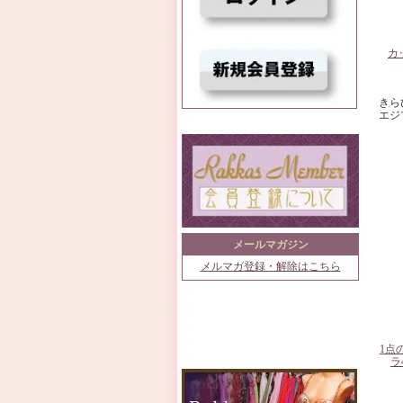
カ
きら
エジ
メールマガジン
メルマガ登録・解除はこちら
1点
ラ