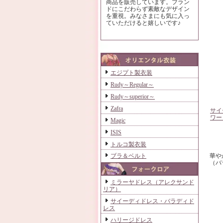
商品を販売しています。ブラン
ドにこだわらず素敵なデザイン
を重視。みなさまにも気に入っ
ていただけると嬉しいです♪
エジプト製衣装
Rudy～Regular～
Rudy～superior～
Zafra
サイ
ワー
Magic
ISIS
トルコ製衣装
華や
ブラ＆ベルト
（バ
ミラーヤドレス（アレクサンド
リア）
サイーディドレス・バラディド
レス
ハリージドレス