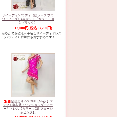
サイーディ/バラディ（総レース/フラ
ワービーズ）4点セット【カラー：00
3.ブラック】
12,000円(税込13,200円)
華やかでお値段も手頃なサイーディドレス
（バラディ）群舞にもおすすめです！
定価より55％OFF【Magic】エ
ジプト製衣装：ワンショルダーミラ
ーヤドレス【カラー：023.フューシ
ャピンク】