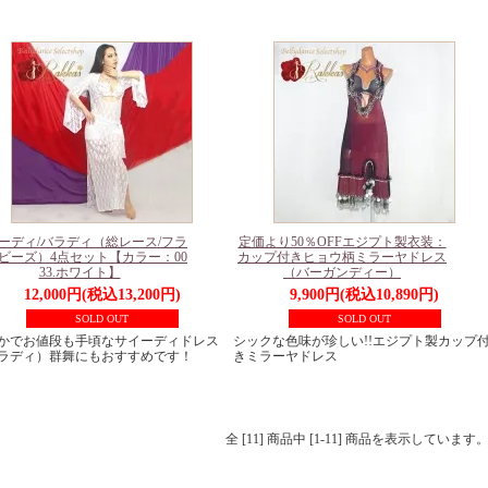
ーディ/バラディ（総レース/フラ
定価より50％OFFエジプト製衣装：
ビーズ）4点セット【カラー：00
カップ付きヒョウ柄ミラーヤドレス
33.ホワイト】
（バーガンディー）
12,000円(税込13,200円)
9,900円(税込10,890円)
SOLD OUT
SOLD OUT
かでお値段も手頃なサイーディドレス
シックな色味が珍しい!!エジプト製カップ
ラディ）群舞にもおすすめです！
きミラーヤドレス
全 [11] 商品中 [1-11] 商品を表示しています