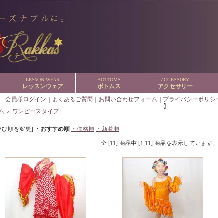
LESSON WEAR
BOTTOMS
ACCESSORY
レッスンウェア
ボトムス
アクセサリー
【
会員様ログイン
｜
よくあるご質問
｜
お問い合わせフォーム
｜
プライバシーポリシ
】
ム
ワンピースタイプ
＞
並び順を変更]
・おすすめ順
・価格順
・新着順
全 [11] 商品中 [1-11] 商品を表示しています