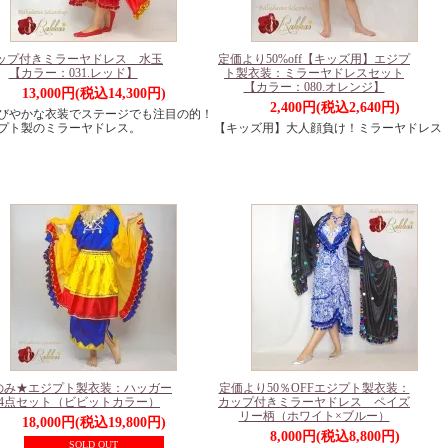
ップ付きミラーヤドレス 水玉
定価より50%off【キッズ用】エジプ
【カラー：031.レッド】
ト製衣装：ミラーヤドレスセット
【カラー：080.オレンジ】
13,000円(税込14,300円)
2,400円(税込2,640円)
びやかな衣装でステージでも注目の的！
プト製のミラーヤドレス。
【キッズ用】大人顔負け！ミラーヤドレス
のみ★エジプト製衣装：ハッガー
定価より50％OFFエジプト製衣装：
4点セット（ビビットカラー）
カップ付きミラーヤドレス ペイズ
リー柄（ホワイト×ブルー）
18,000円(税込19,800円)
8,000円(税込8,800円)
SOLD OUT