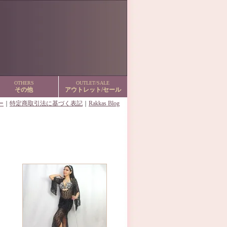
OTHERS
OUTLET/SALE
その他
アウトレット/セール
ー
｜
特定商取引法に基づく表記
｜
Rakkas Blog
。