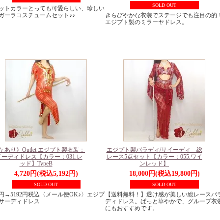
SOLD OUT
ットカラーとっても可愛らしい、珍しい
ガーラコスチュームセット♪♪
きらびやかな衣装でステージでも注目の的
エジプト製のミラーヤドレス。
ケあり》Outlet エジプト製衣装：
エジプト製バラディ/サイーディ 総
ーディドレス【カラー：031.レ
レース5点セット【カラー：055.ワイ
ッド】TypeB
ンレッド】
4,720円(税込5,192円)
18,000円(税込19,800円)
SOLD OUT
SOLD OUT
30円→5192円税込〈メール便OK♪〉エジプ
【送料無料！】透け感が美しい総レースバ
サーディドレス
ディドレス。ぱっと華やかで、グループ衣
にもおすすめです。