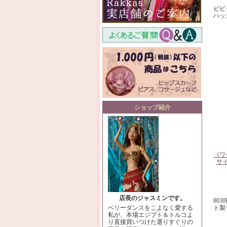
ビビ
ハッ
ショップ紹介
《ワ
サイ
店長のジャスミンです。
80
ト製
ベリーダンスをこよなく愛する
私が、本場エジプト＆トルコよ
り直接買いつけた選りすぐりの