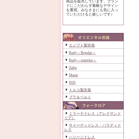
商品を販売しています。ブラン
ドにこだわらず素敵なデザイン
を重視。みなさまにも気に入っ
ていただけると嬉しいです♪
エジプト製衣装
Rudy～Regular～
Rudy～superior～
Zafra
Magic
ISIS
トルコ製衣装
ブラ＆ベルト
ミラーヤドレス（アレクサンド
リア）
サイーディドレス・バラディド
レス
ハリージドレス