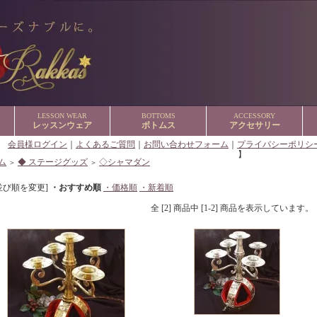
LESSON WEAR
BOTTOMS
ACCESSORY
レッスンウェア
ボトムス
アクセサリー
【
会員様ログイン
｜
よくあるご質問
｜
お問い合わせフォーム
｜
プライバシーポリシ
】
ム
◆ ステージグッズ
◇シャマダン
＞
＞
並び順を変更]
・おすすめ順
・価格順
・新着順
全 [2] 商品中 [1-2] 商品を表示しています。