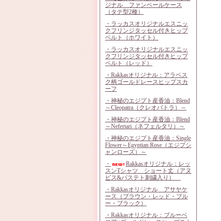
ジナル ファンベールケース
（タテ型2種）
・ラッカスオリジナルエスニッ
クフリンジタッセル付きヒップ
ベルト（ホワイト）
・ラッカスオリジナルエスニッ
クフリンジタッセル付きヒップ
ベルト（レッド）
・Rakkasオリジナル：アラベス
ク柄ゴールドレースヒップスカ
ーフ
・神秘のエジプト産香油：Blend
～Cleopatra（クレオパトラ）～
・神秘のエジプト産香油：Blend
～Nefertari（ネフェルタリ）～
・神秘のエジプト産香油：Single
Flower～Egyptian Rose（エジプシ
ャンローズ）～
・
Rakkasオリジナル：レッ
スンTシャツ ショート丈（アヌ
ビス&バステト刺繍入り）
・Rakkasオリジナル アサヤケ
ース（ブラウン・レッド・ブル
ー・ブラック）
・Rakkasオリジナル：ブルーベ