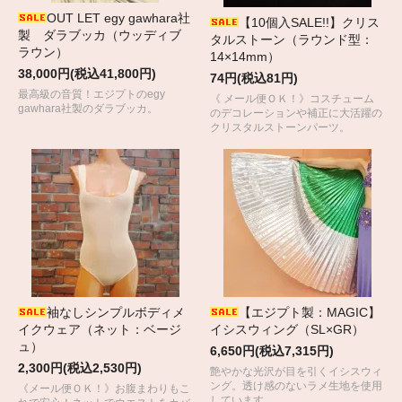
OUT LET egy gawhara社
【10個入SALE!!】クリス
製 ダラブッカ（ウッディブ
タルストーン（ラウンド型：
ラウン）
14×14mm）
38,000円(税込41,800円)
74円(税込81円)
最高級の音質！エジプトのegy
《 メール便ＯＫ！》コスチューム
gawhara社製のダラブッカ。
のデコレーションや補正に大活躍の
クリスタルストーンパーツ。
袖なしシンプルボディメ
【エジプト製：MAGIC】
イクウェア（ネット：ベージ
イシスウィング（SL×GR）
ュ）
6,650円(税込7,315円)
2,300円(税込2,530円)
艶やかな光沢が目を引くイシスウィ
ング。透け感のないラメ生地を使用
《メール便ＯＫ！》お腹まわりもこ
しています。