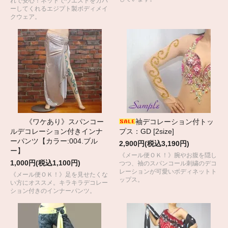
れで安心！ネットでウエストをカバ
ーしてくれるエジプト製ボディメイ
クウェア。
《ワケあり》スパンコー
袖デコレーション付トッ
ルデコレーション付きインナ
プス：GD [2size]
ーパンツ【カラー:004.ブル
2,900円(税込3,190円)
ー】
《メール便ＯＫ！》腕やお腹を隠し
1,000円(税込1,100円)
つつ、袖のスパンコール刺繍のデコ
レーションが可愛いボディネットト
《メール便ＯＫ！》足を見せたくな
ップス。
い方にオススメ。キラキラデコレー
ション付きのインナーパンツ。