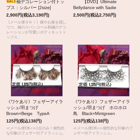
袖デコレーション付トッ
【DVD】Ultimate
プス：シルバー [2size]
Bellydance with Sadie
2,900円(税込3,190円)
2,500円(税込2,750円)
《メール便ＯＫ！》腕やお腹を隠し
つつ、袖のスパンコール刺繍のデコ
レーションが可愛いボディネットト
ップス。
《ワケあり》フェザーアイラ
《ワケあり》フェザーアイラ
ッシュ/羽まつげ
ッシュ/羽まつげ ホロホロ
Brown×Beige TypeA
鳥 Black×Mintgreen
125円(税込138円)
125円(税込138円)
≪メール便OK♪≫1点のみ！個性的
≪メール便OK♪≫個性的な印象のフ
な印象のフェザー付アイラッシュ。
ェザー付アイラッシュ。